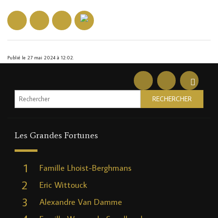
Publié le 27 mai 2024 à 12:02.
Les Grandes Fortunes
1
Famille Lhoist-Berghmans
2
Eric Wittouck
3
Alexandre Van Damme